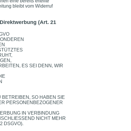
en eine bereits erteilte
eitung bleibt vom Widerruf
Direktwerbung (Art. 21
SGVO
ESONDEREN
EN
ESTÜTZTES
RUHT,
GEN,
ITEN, ES SEI DENN, WIR
IE
N
BETREIBEN, SO HABEN SIE
NDER PERSONENBEZOGENER
TWERBUNG IN VERBINDUNG
NSCHLIESSEND NICHT MEHR
2 DSGVO).