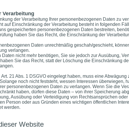
r Verarbeitung
änkung der Verarbeitung Ihrer personenbezogenen Daten zu ver
t auf Einschränkung der Verarbeitung besteht in folgenden Fäl
i uns gespeicherten personenbezogenen Daten bestreiten, benöti
Prüfung haben Sie das Recht, die Einschränkung der Verarbeit
onenbezogenen Daten unrechtmäßig geschah/geschieht, können 
ung verlangen.
Daten nicht mehr benötigen, Sie sie jedoch zur Ausübung, Ve
aben Sie das Recht, statt der Löschung die Einschränkung der
langen.
 Art. 21 Abs. 1 DSGVO eingelegt haben, muss eine Abwägung 
olange noch nicht feststeht, wessen Interessen überwiegen, h
hrer personenbezogenen Daten zu verlangen. Wenn Sie die Vera
ränkt haben, dürfen diese Daten – von ihrer Speicherung abge
hung, Ausübung oder Verteidigung von Rechtsansprüchen oder 
chen Person oder aus Gründen eines wichtigen öffentlichen Inte
tet werden.
dieser Website