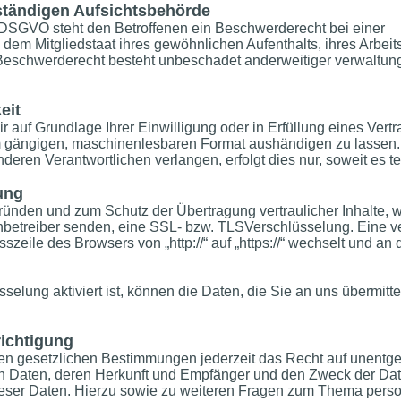
ständigen Aufsichtsbehörde
 DSGVO steht den Betroffenen ein Beschwerderecht bei einer
dem Mitgliedstaat ihres gewöhnlichen Aufenthalts, ihres Arbeit
schwerderecht besteht unbeschadet anderweitiger verwaltungsr
eit
 auf Grundlage Ihrer Einwilligung oder in Erfüllung eines Vertr
em gängigen, maschinenlesbaren Format aushändigen zu lassen. 
eren Verantwortlichen verlangen, erfolgt dies nur, soweit es t
ung
gründen und zum Schutz der Übertragung vertraulicher Inhalte, 
enbetreiber senden, eine SSL- bzw. TLSVerschlüsselung. Eine v
szeile des Browsers von „http://“ auf „https://“ wechselt und an
lung aktiviert ist, können die Daten, die Sie an uns übermittel
ichtigung
 gesetzlichen Bestimmungen jederzeit das Recht auf unentgelt
Daten, deren Herkunft und Empfänger und den Zweck der Date
dieser Daten. Hierzu sowie zu weiteren Fragen zum Thema per