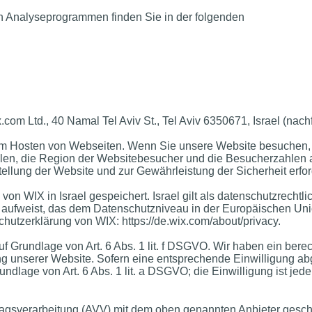
sen Analyseprogrammen finden Sie in der folgenden
com Ltd., 40 Namal Tel Aviv St., Tel Aviv 6350671, Israel (nach
um Hosten von Webseiten. Wenn Sie unsere Website besuchen, 
len, die Region der Websitebesucher und die Besucherzahlen a
stellung der Website und zur Gewährleistung der Sicherheit erfo
n WIX in Israel gespeichert. Israel gilt als datenschutzrechtlic
 aufweist, das dem Datenschutzniveau in der Europäischen Unio
chutzerklärung von WIX:
https://de.wix.com/about/privacy.
 Grundlage von Art. 6 Abs. 1 lit. f DSGVO. Wir haben ein berec
g unserer Website. Sofern eine entsprechende Einwilligung abge
ndlage von Art. 6 Abs. 1 lit. a DSGVO; die Einwilligung ist jeder
ragsverarbeitung (AVV) mit dem oben genannten Anbieter gesch