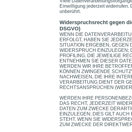
Viele Datenverarbeitungsvorgänge s
Einwilligung jederzeit widerrufen.
unberührt.
Widerspruchsrecht gegen di
DSGVO)
WENN DIE DATENVERARBEITUNG
ERFOLGT, HABEN SIE JEDERZ
SITUATION ERGEBEN, GEGEN
WIDERSPRUCH EINZULEGEN; D
PROFILING. DIE JEWEILIGE 
ENTNEHMEN SIE DIESER DAT
WERDEN WIR IHRE BETROFFE
KÖNNEN ZWINGENDE SCHUTZ
NACHWEISEN, DIE IHRE INTE
VERARBEITUNG DIENT DER G
RECHTSANSPRÜCHEN (WIDERSP
WERDEN IHRE PERSONENBEZO
DAS RECHT, JEDERZEIT WID
DATEN ZUM ZWECKE DERART
EINZULEGEN; DIES GILT AUCH
STEHT. WENN SIE WIDERSPR
ZUM ZWECKE DER DIREKTWERB