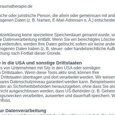
traumatherapie.de
ürliche oder juristische Person, die allein oder gemeinsam mit a
genen Daten (z. B. Namen, E-Mail-Adressen o. Ä.) entscheidet
utzerklärung keine speziellere Speicherdauer genannt wurde, 
die Datenverarbeitung entfällt. Wenn Sie ein berechtigtes Lösc
 widerrufen, werden Ihre Daten gelöscht, sofern wir keine ande
ogenen Daten haben (z. B. steuer- oder handelsrechtliche Aufb
schung nach Fortfall dieser Gründe.
 in die USA und sonstige Drittstaaten
s von Unternehmen mit Sitz in den USA oder sonstigen
 Drittstaaten. Wenn diese Tools aktiv sind, können Ihre
ittstaaten übertragen und dort verarbeitet werden. Wir weisen
hbares Datenschutzniveau garantiert werden kann. Beispielsw
ten an Sicherheitsbehörden herauszugeben, ohne dass Sie als B
nicht ausgeschlossen werden, dass US-Behörden (z. B. Geheim
gszwecken verarbeiten, auswerten und dauerhaft speichern. Wi
nfluss.
zur Datenverarbeitung