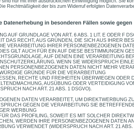
ind nur mit Ihrer ausdrücklichen Einwilligung möglich. Sie könn
 Die Rechtmäßigkeit der bis zum Widerruf erfolgten Datenverarb
e Datenerhebung in besonderen Fällen sowie gegen 
 AUF GRUNDLAGE VON ART. 6 ABS. 1 LIT. E ODER F D
EIT DAS RECHT, AUS GRÜNDEN, DIE SICH AUS IHRER B
 DIE VERARBEITUNG IHRER PERSONENBEZOGENEN DAT
IES GILT AUCH FÜR EIN AUF DIESE BESTIMMUNGEN G
RECHTSGRUNDLAGE, AUF DENEN EINE VERARBEITUNG BE
ENSCHUTZERKLÄRUNG. WENN SIE WIDERSPRUCH EINLE
NEN PERSONENBEZOGENEN DATEN NICHT MEHR VERARBE
WÜRDIGE GRÜNDE FÜR DIE VERARBEITUNG
RESSEN, RECHTE UND FREIHEITEN ÜBERWIEGEN ODER D
ELTENDMACHUNG, AUSÜBUNG ODER VERTEIDIGUNG VO
RUCH NACH ART. 21 ABS. 1 DSGVO).
GENEN DATEN VERARBEITET, UM DIREKTWERBUNG ZU 
ERSPRUCH GEGEN DIE VERARBEITUNG SIE BETREFFE
IGER WERBUNG
 FÜR DAS PROFILING, SOWEIT ES MIT SOLCHER DIREK
ECHEN, WERDEN IHRE PERSONENBEZOGENEN DATEN A
UNG VERWENDET (WIDERSPRUCH NACH ART. 21 ABS. 